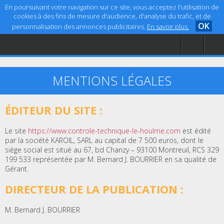
En poursuivant votre navigation sur ce site, vous acceptez l'utilisation de
cookies à des fins de mesure d'audience, d'analyse du trafic, et de
OK
personnalisation des annonces publicitaires.
En savoir plus.
Accueil
Aide
Mentions légales
MENTIONS LÉGALES
ÉDITEUR DU SITE :
Le site
https://www.controle-technique-le-houlme.com
est édité
par la société KAROIL, SARL au capital de 7 500 euros, dont le
siège social est situé au 67, bd Chanzy – 93100 Montreuil, RCS 329
199 533 représentée par M. Bernard J. BOURRIER en sa qualité de
Gérant.
DIRECTEUR DE LA PUBLICATION :
M. Bernard J. BOURRIER